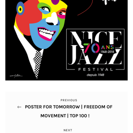
PREVIOUS
Previous
Navigation
POSTER FOR TOMORROW | FREEDOM OF
Post
de
MOVEMENT | TOP 100 !
l’article
NEXT
Next